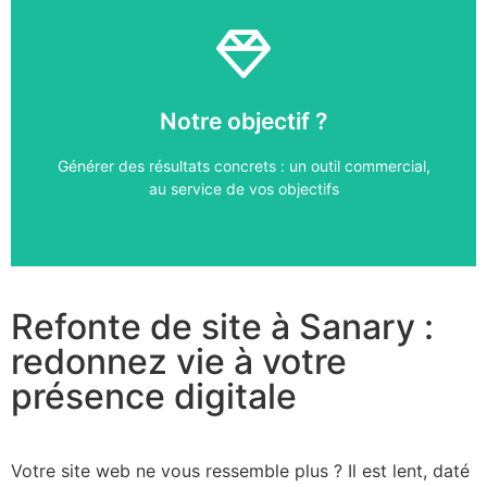
09 51 20 32 52
Notre objectif ?
Échangeons sur votre projet
Générer des résultats concrets : un outil commercial,
Rencontrons-nous
au service de vos objectifs
Refonte de site à Sanary :
redonnez vie à votre
présence digitale
Votre site web ne vous ressemble plus ? Il est lent, daté