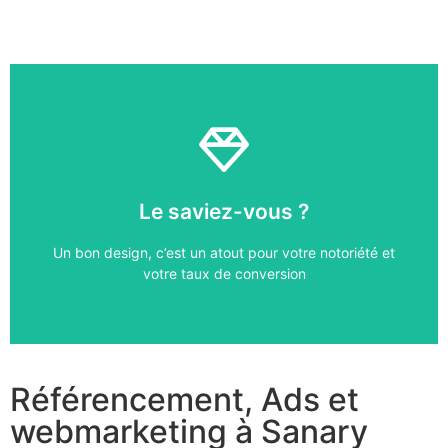
09 51 20 32 52
Le saviez-vous ?
Échangeons sur votre projet
Un bon design, c’est un atout pour votre notoriété et
Rencontrons-nous
votre taux de conversion
Référencement, Ads et
webmarketing à Sanary