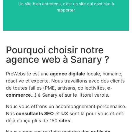
Un site bien entretenu, c’est un site qui continue à
Rencontrons-nous
rapporter.
Pourquoi choisir notre
agence web à Sanary ?
ProWebsite est une
agence digitale
locale, humaine,
réactive et experte. Nous travaillons avec des clients
de toutes tailles (PME, artisans, collectivités,
e-
commerce
…) à Sanary et sur le littoral varois.
Nous vous offrons un accompagnement personnalisé.
Nos
consultants SEO
et
UX
sont là pour vous et ont
déjà conçu plus de 150
sites
.
Nous avons une parfaite maîtrise des
outils de