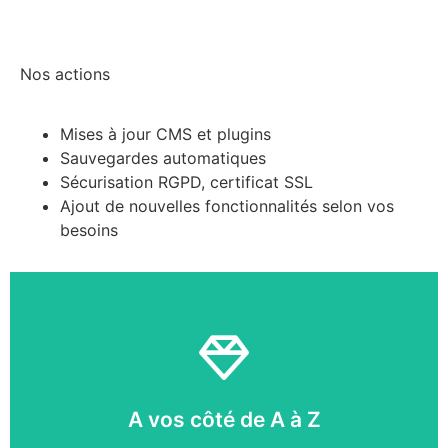
Nos actions
Mises à jour CMS et plugins
Sauvegardes automatiques
Sécurisation RGPD, certificat SSL
Ajout de nouvelles fonctionnalités selon vos
besoins
09 51 20 32 52
A vos côté de A à Z
Échangeons sur votre projet